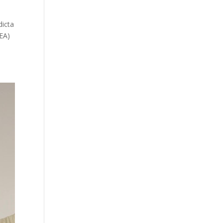
dicta
NEA)