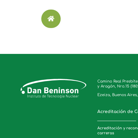

Camino Real Presbít
y Aragón, Nro.15 (180
Ezeiza, Buenos Aires
Acreditación de C
_____________________
Acreditación y reco
carreras