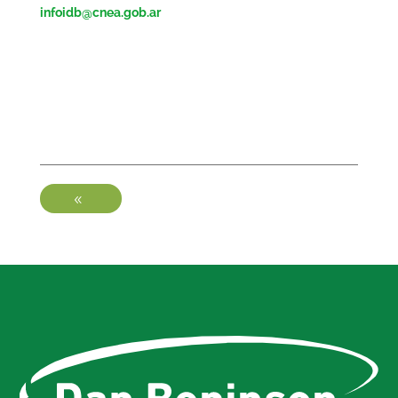
infoidb@cnea.gob.ar
-