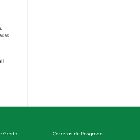
a,
ladas
il
e Grado
Carreras de Posgrado