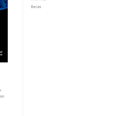
Becas
n
con