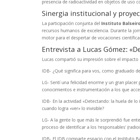
presencia de radioactividad en objetos de uso co
Sinergia institucional y proye
La participación conjunta del
Instituto Balseir
recursos humanos de excelencia. Durante la jorn
motor para el despertar de vocaciones científic
Entrevista a Lucas Gómez: «De
Lucas compartió su impresión sobre el impacto de 
IDB- ¿Qué significa para vos, como graduado del
LG- Sentí una felicidad enorme y un gran placer 
conocimientos e instrumentación a los que acced
IDB- En la actividad «Detectando: la huela de lo
cuando logra «ver» lo invisible?
LG- A la gente lo que más le sorprendió fue ent
proceso de identificar a los ‘responsables’ (ra
IDB- El IDB comparte espacio con el Instituto Bal