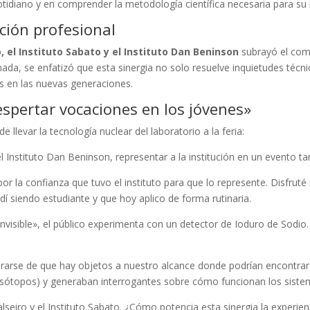
tidiano y en comprender la metodología científica necesaria para su i
cción profesional
o, el Instituto Sabato y el Instituto Dan Beninson
subrayó el com
ada, se enfatizó que esta sinergia no solo resuelve inquietudes técni
as en las nuevas generaciones.
spertar vocaciones en los jóvenes»
llevar la tecnología nuclear del laboratorio a la feria:
 Instituto Dan Beninson, representar a la institución en un evento ta
por la confianza que tuvo el instituto para que lo represente. Disfrut
í siendo estudiante y que hoy aplico de forma rutinaria.
 invisible», el público experimenta con un detector de Ioduro de Sodi
erarse de que hay objetos a nuestro alcance donde podrían encontrar r
dioisótopos) y generaban interrogantes sobre cómo funcionan los sist
seiro y el Instituto Sabato. ¿Cómo potencia esta sinergia la experienc